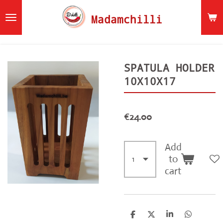
Skip
Madamchilli
to
main
content
SPATULA HOLDER
10X10X17
€24.00
Add
to
cart
S
S
S
S