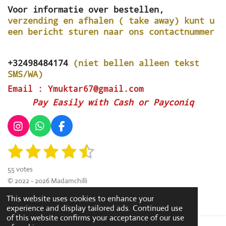
Voor informatie over bestellen,
verzending en afhalen ( take away) kunt u
een bericht sturen naar ons contactnummer
+32498484174
(niet bellen alleen tekst
SMS/WA)
Email : Ymuktar67@gmail.com
Pay Easily with Cash or Payconiq
I
W
F
n
h
a
1
2
3
4
5
S
s
a
c
R
u
t
t
e
a
s
s
s
s
s
b
a
s
b
55 votes
t
m
g
A
o
t
t
t
t
t
© 2022 - 2026 Madamchilli
i
i
r
p
o
Powered by
JouwWeb
t
a
a
a
a
a
n
a
p
k
This website uses cookies to enhance your
r
m
g
experience and display tailored ads. Continued use
r
r
r
r
r
a
of this website confirms your acceptance of our use
:
t