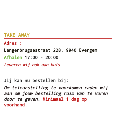
h
h
h
h
a
a
a
a
r
r
r
r
e
e
e
e
TAKE AWAY
Adres :
Langerbrugsestraat 228, 9940 Evergem
Afhalen
17:00 - 20:00
Leveren wij ook aan huis
Jij kan nu bestellen bij:
Om teleurstelling te voorkomen raden wij
aan om jouw bestelling ruim van te voren
door te geven.
Minimaal 1 dag op
voorhand.